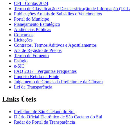
CPI - Contas 2024
Termo de Classificação / Desclassificação de Informação (TCI 
Publicações Anuais de Subsídios e Vencimentos
Portal do Munícipe
Planejamento Estratégico
Audiências Públicas
Concursos
Licitações
Contratos, Termos Aditivos e Apostilamentos
Ata de Registro de Preços
Termo de Fomento
Estágio
e-SIC
FAQ 2017 - Perguntas Frequentes
Imposto Retido na Fonte
Julgamento de Contas da Prefeitura e da Câmara
Lei da Transparência
Links Úteis
Prefeitura de São Caetano do Sul
Diário Oficial Eletrônico de São Caetano do Sul
Radar do Portal da Transparência