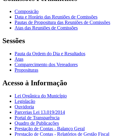
Composição
Data e Horário das Reuniões de Comissões
Pautas de Propositura das Reuniões de Comissões
Atas das Reuniões de Comissões
Sessões
Pauta da Ordem do Dia e Resultados
Atas
Comparecimento dos Vereadores
Proposituras
Acesso à Informação
Lei Orgânica do Município
Legislação
Ouvidoria
Parcerias Lei 13.019/2014
Portal de Transparência
Quadro de Publicações
Prestação de Contas - Balanço Geral
Prestação de Contas - Relatórios de Gestão Fiscal