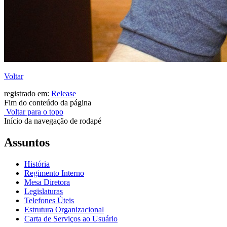
Voltar
registrado em:
Release
Fim do conteúdo da página
Voltar para o topo
Início da navegação de rodapé
Assuntos
História
Regimento Interno
Mesa Diretora
Legislaturas
Telefones Úteis
Estrutura Organizacional
Carta de Serviços ao Usuário