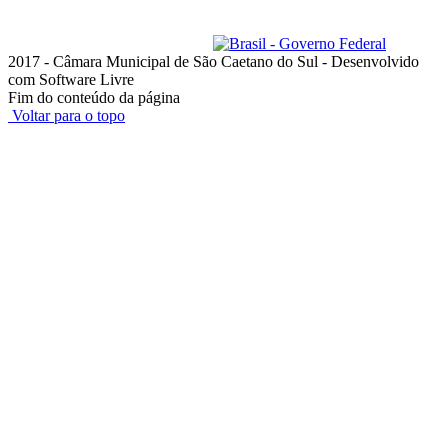
Horário de funcionamento: das 8h às 18h, de segunda a quinta-feira;
e das 8h às 17h, na sexta-feira
ouvidoria@camarascs.sp.gov.br
2017 - Câmara Municipal de São Caetano do Sul - Desenvolvido
com Software Livre
Fim do conteúdo da página
Voltar para o topo