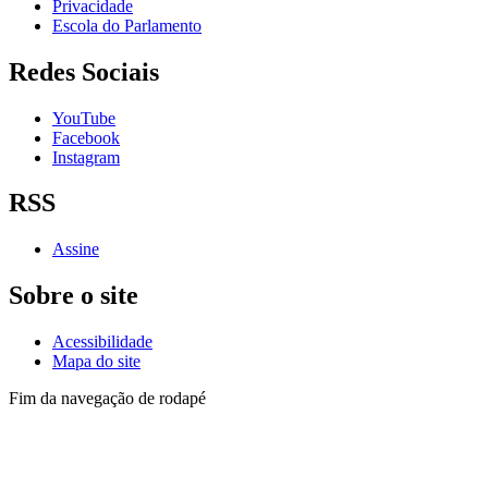
Privacidade
Escola do Parlamento
Redes Sociais
YouTube
Facebook
Instagram
RSS
Assine
Sobre o site
Acessibilidade
Mapa do site
Fim da navegação de rodapé
Lista de telefones dos
Vereadores
e dos setores
Administrativo
Av. Goiás, 600 - Santo Antônio
São Caetano do Sul - SP, 09521-300
Telefone: (11) 4228-6000